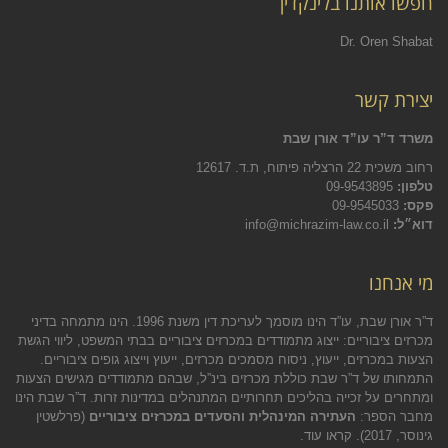
חפשו אותנו בלינקדין
Dr. Oren Shabat
יצירת קשר
משרד ד”ר עו”ד אורן שבת
רחוב משכית 22 הרצליה פיתוח, ת.ד. 12617
טלפון:
09-9543895
פקס:
09-9545033
דוא״ל:
info@michrazim-law.co.il
מי אנחנו
ד”ר אורן שבת, עו”ד הינו מוסמך לעריכת דין משנת 1996. הינו מתמחה בדיני
מכרזים ציבוריים: ייצוג מתמודדים במכרזים ציבוריים בבתי המשפט, ליווי הגשת
הצעות במכרזים, ייעוץ, ניסוח מסמכים מכרזים, ייעוץ וייצוג גופים ציבוריים.
התמחותו של ד”ר שבת כוללת מכרזים בינ”ל, שבהם מתמודדים מגישים הצעות
ומתחרים על זכייה בהליכים תחרותיים המתנהלים במדינות זרות. ד”ר שבת הינו
מחבר הספר:
העתירה המינהלית והסעדים במכרזים ציבוריים
(פרלשטין
גינוסר, 2017).
קראו עוד.