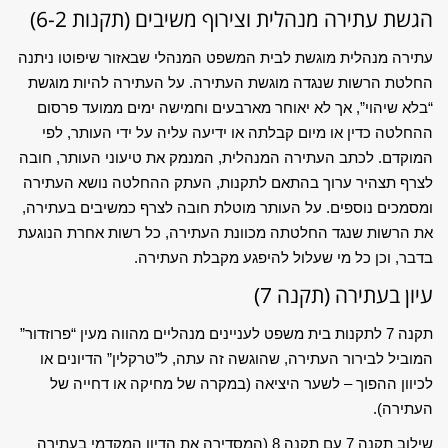
הגשת עתירה מנהלית וצירוף משיבים (תקנות 6-2)
עתירה מנהלית מוגשת לבית המשפט המנהלי שבאזור שיפוטו ניתנה
החלטת הרשות שנגדה מוגשת העתירה. על העתירה להיות מוגשת
“בלא שיהוי”, אך לא יאוחר מארבעים וחמישה ימים ממועד פרסום
ההחלטה כדין או מיום קבלתה או ידיעה עליה על ידי העותר, לפי
המוקדם. לכתב העתירה המנהלית, המנמק את טיעוני העותר, חובה
לצרף תצהיר ערוך בהתאם לתקנות, העתק ההחלטה נושא העתירה
ומסמכים נוספים. על העותר מוטלת חובה לצרף כמשיבים בעתירה,
את הרשות שנגד החלטתה מכוונת העתירה, כל רשות אחרת הנוגעת
בדבר, וכן כל מי שעלול להיפגע מקבלת העתירה.
עיון בעתירה (תקנה 7)
תקנה 7 לתקנות בית משפט לעניינים מנהליים מהווה מעין “פרוזדור”
המוביל לבירור העתירה, שהוגשה זה עתה, ל”טרקלין” הדיונים או
לכיוון ההפוך – לשער היציאה (במקרה של מחיקה או דחייה של
העתירה).
שילוב תקנה 7 עם תקנה 8 (המסדירה את הדיון המקדמי בעתירה