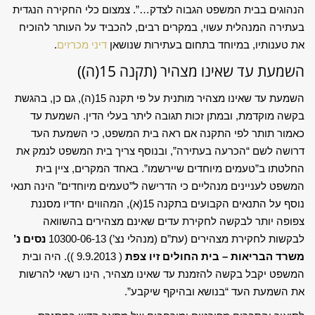
הנהוגים בבית המשפט הגבוה לצדק…”. צמצום כלי החקירה הנגדית
בעתירה המנהלית עשוי, במקרים רבים, להכביד על העותר להוכיח
את טענותיו, במיוחד בתחום בעתירות שנושאן
דיני מכרזים
.
השמעת עד שאינו מצהיר (תקנה 15(ה))
השמעת עד שאינו מצהיר מותנית על פי תקנה 15(ה), גם כן, בהגשת
בקשה מוקדמת, ובמתן זכות תגובה ליתר בעלי הדין. השמעת עד
כאמור תותר לפי התקנה אם ראה בית המשפט, כי השמעת העד
דרושה לשם “הכרעה בעתירה”, ובנוסף צריך בית המשפט לנמק את
החלטתו ב”טעמים מיוחדים שיירשמו”. באחד המקרים, ציין בית
המשפט לעניינים מנהליים כי הדרישה ל”טעמים מיוחדים” הינה תנאי
נוסף על התנאים הקבועים בתקנה 15(א), המהווים יחדיו מסננת
צפופה יותר לבקשה לחקירת עדים שאינם מצהירים בהשוואה
לבקשות לחקירת מצהירים (עת”ם (מנהלי נצ’) 10300-06-13
נסים נ’
משרד הבריאות – בית החולים זיו צפת
( 9.9.2013 )). היה ובית
המשפט יקבל בקשה להזמנת עד שאינו מצהיר, הינו רשאי להרשות
את השמעת העד “בנושא ובהיקף שיקבע”.