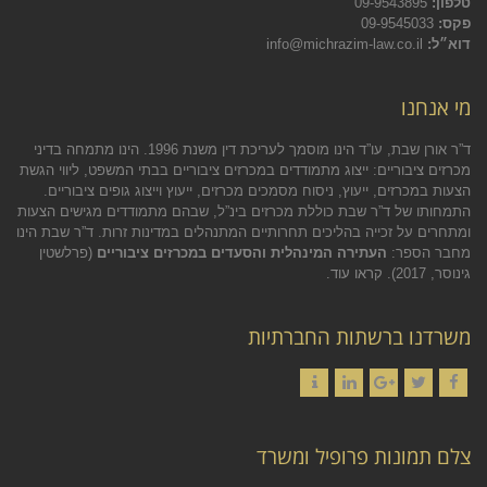
טלפון:
09-9543895
פקס:
09-9545033
דוא״ל:
info@michrazim-law.co.il
מי אנחנו
ד”ר אורן שבת, עו”ד הינו מוסמך לעריכת דין משנת 1996. הינו מתמחה בדיני
מכרזים ציבוריים: ייצוג מתמודדים במכרזים ציבוריים בבתי המשפט, ליווי הגשת
הצעות במכרזים, ייעוץ, ניסוח מסמכים מכרזים, ייעוץ וייצוג גופים ציבוריים.
התמחותו של ד”ר שבת כוללת מכרזים בינ”ל, שבהם מתמודדים מגישים הצעות
ומתחרים על זכייה בהליכים תחרותיים המתנהלים במדינות זרות. ד”ר שבת הינו
מחבר הספר:
העתירה המינהלית והסעדים במכרזים ציבוריים
(פרלשטין
גינוסר, 2017).
קראו עוד.
משרדנו ברשתות החברתיות
Contact
LinkedIn
Google+
Twitter
Facebook
צלם תמונות פרופיל ומשרד