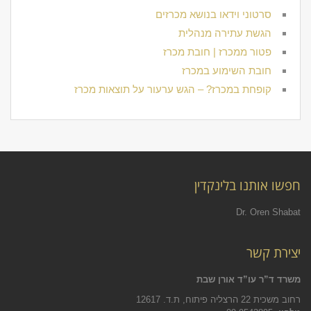
סרטוני וידאו בנושא מכרזים
הגשת עתירה מנהלית
פטור ממכרז | חובת מכרז
חובת השימוע במכרז
קופחת במכרז? – הגש ערעור על תוצאות מכרז
חפשו אותנו בלינקדין
Dr. Oren Shabat
יצירת קשר
משרד ד”ר עו”ד אורן שבת
רחוב משכית 22 הרצליה פיתוח, ת.ד. 12617