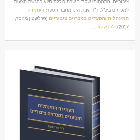
ציבוריים. התמחותו של ד”ר שבת כוללת סיוע בהגשת הצעות
למכרזים בינ”ל. ד”ר שבת הינו מחבר הספר:
העתירה
המינהלית והסעדים במכרזים ציבוריים
(פרלשטין גינוסר,
2017).
לקרא עוד…