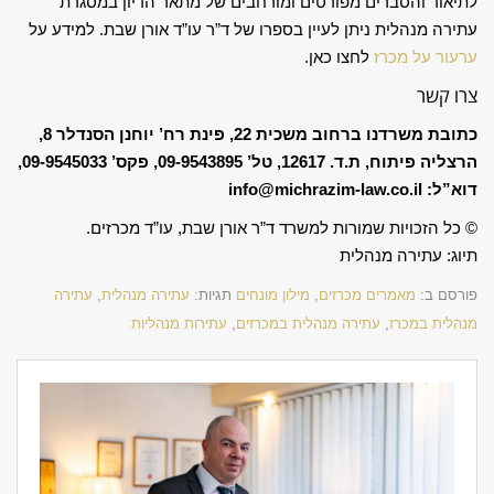
לתיאור והסברים מפורטים ומורחבים של מתאר הדיון במסגרת
עתירה מנהלית ניתן לעיין
בספרו
של
ד”ר עו”ד אורן שבת
. למידע על
ערעור על מכרז
לחצו כאן.
צרו קשר
כתובת משרדנו ברחוב משכית 22, פינת רח’ יוחנן הסנדלר 8,
הרצליה פיתוח, ת.ד. 12617, טל’ 09-9543895, פקס’ 09-9545033,
דוא”ל: info@michrazim-law.co.il
© כל הזכויות שמורות למשרד ד”ר אורן שבת,
עו”ד מכרזים
.
תיוג: עתירה מנהלית
פורסם ב:
מאמרים מכרזים
,
מילון מונחים
תגיות:
עתירה מנהלית
,
עתירה
מנהלית במכרז
,
עתירה מנהלית במכרזים
,
עתירות מנהליות