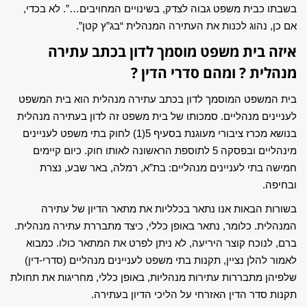
בשבתו כבית משפט גבוה לצדק, בשינויים המחויבים…”. לא בכדי,
אם כן, נהוג לכנות את העתירה המנהלית “בג”ץ קטן”.
איזה בית משפט מוסמך לדון בכתב עתירה
מנהלית ? ומהם סדרי הדין ?
בית המשפט המוסמך לדון בכתב עתירה מנהלית הוא בית המשפט
לעניינים מנהליים. סמכותו של בית משפט זה לדון בעתירה מנהלית
בנושא מכרז ציבורי מעוגנת בסעיף 5(1) לחוק בתי משפט לעניינים
מינהליים ובפסקה 5 לתוספת הראשונה לאותו חוק. כיום קיימים
חמישה בתי לעניינים מנהליים: בת”א, רמלה, באר שבע, נצרת
ובחיפה.
בשורות הבאות אנו נתאר בכלליות את מתאר הדיון של עתירה
המנהלית. כלומר, נתאר באופן כללי, כיצד מתבררת עתירה מנהלית.
ברם, לנוכח קוצר היריעה, לא ניתן לפרט את המתאר כולו. כמבוא
לאמור להלן נציין, תקנות בתי משפט לעניינים מנהליים (סדרי-דין)
שלפיהן מתבררות עתירות מנהליות, באופן כללי, מחריגות את תחולת
תקנות סדר הדין האזרחי על הליכי הדיון בעתירה.