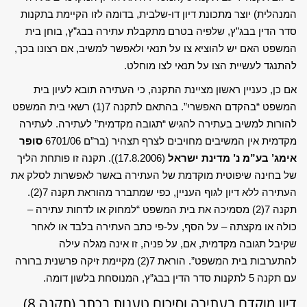
המנהלית) יוצר מתכונת דיון דו-שלבית, בדומה לזו הקיימת בתקנות
סדר הדין בבג”ץ, שלפיה בטרם מתקבלת עתירה בבג”ץ, בוחן בית
המשפט האם יש להוציא צו על תנאי ולאפשר למשיב, אם רצונו בכך,
להתנגד לעשיית הצו על תנאי לצו מוחלט.
אם כן, כעניין ראשון מציינת התקנה, כי העתירה תובא לעיון בית
המשפט “בהקדם האפשרי”. בהתאם לתקנה 7(1) רשאי בית המשפט
להורות למשיב בעתירה להגיש “תגובה מקדמית” לעתירה. לעתירה
מקדמית אין המשיבים מחויבים לצרף תצהיר (בר”ם 6701/06
סופר
אימג’ בע”מ נ’ מדינת ישראל
(17.8.2006)). תקנה זו פותחת הליך
של בחינה שיפוטית מוקדמת של העתירה באשר לאפשרות לסלק את
העתירה ללא דיון לגוף העניין, כפי שמתברר מהוראת תקנה 7(2).
תקנה 7(2) מסמיכה את בית המשפט “למחוק או לדחות עתירה –
כולה או מקצתה – על הסף, על-פי כתב העתירה בלבד או לאחר
שקיבל תגובה מקדמית, אם, על פניה, זו אינה מגלה עילה
להתערבות בית המשפט”. הוראת 7(2) מקיימת זיקה פרשנית ברורה
עם תקנה 5 לתקנות סדר הדין בבג”ץ, המנוסחת בלשון דומה.
דיון מוקדם בעתירה וסיכום טענות בכתב (תקנה 8)