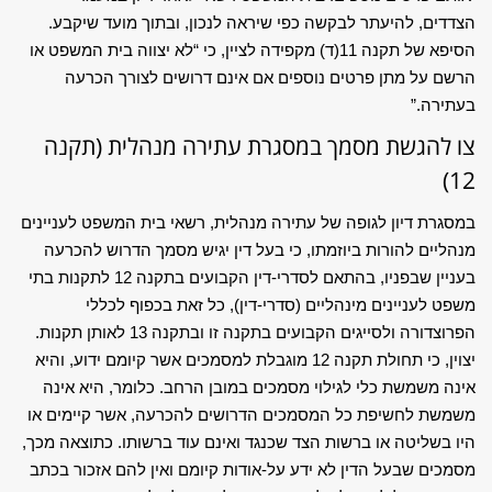
הצדדים, להיעתר לבקשה כפי שיראה לנכון, ובתוך מועד שיקבע.
הסיפא של תקנה 11(ד) מקפידה לציין, כי “לא יצווה בית המשפט או
הרשם על מתן פרטים נוספים אם אינם דרושים לצורך הכרעה
בעתירה.”
צו להגשת מסמך במסגרת עתירה מנהלית (תקנה
12)
במסגרת דיון לגופה של עתירה מנהלית, רשאי בית המשפט לעניינים
מנהליים להורות ביוזמתו, כי בעל דין יגיש מסמך הדרוש להכרעה
בעניין שבפניו, בהתאם לסדרי-דין הקבועים בתקנה 12 לתקנות בתי
משפט לעניינים מינהליים (סדרי-דין), כל זאת בכפוף לכללי
הפרוצדורה ולסייגים הקבועים בתקנה זו ובתקנה 13 לאותן תקנות.
יצוין, כי תחולת תקנה 12 מוגבלת למסמכים אשר קיומם ידוע, והיא
אינה משמשת כלי לגילוי מסמכים במובן הרחב. כלומר, היא אינה
משמשת לחשיפת כל המסמכים הדרושים להכרעה, אשר קיימים או
היו בשליטה או ברשות הצד שכנגד ואינם עוד ברשותו. כתוצאה מכך,
מסמכים שבעל הדין לא ידע על-אודות קיומם ואין להם אזכור בכתב