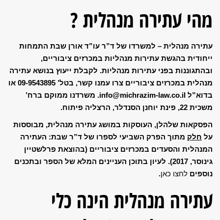
מהי עתירה מנהלית ?
עתירה מנהלית – למשרדו של
ד”ר עו”ד אורן שבת
התמחות
ייחודית בהגשת עתירות מנהליות במכרזים ציבו
ריים,
ובהתגוננות בפני עתירות מנהליות. לקבלת ייעוץ בנושא עתירה
מנהלית במכרזים ציבוריים צרו עמנו קשר, בטל’ 09-9543895 או
בדוא”ל
info@michrazim-law.co.il
. משרדנו ממוקם ברח’
משכית 22, פינת יוחנן הסנדלר, הרצליה פיתוח.
הפסקאות שלהלן, העוסקות במושג עתירה מנהלית, מבוססות
על
חלק
מתוך הפרק השביעי לספרו של ד”ר שבת: העתירה
המנהלית והסעדים במכרזים ציבוריים (בהוצאת פרלשטיין
גינוסר, 2017). לעיון בתוכן העניינים המלא של הספר ובתכנים
נוספים
לחצו כאן
.
עתירה מנהלית הינה כלי