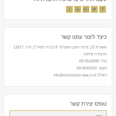
Contact
LinkedIn
Google+
Twitter
Facebook
כיצד ליצור עמנו קשר
משכית 22, פינת יוחנן הסנדלר 8 (“בית לומיר”), ת.ד. 12617
הרצליה פיתוח
טל’: 09-9543895
פקס’: 09-9545033
דוא”ל: info@michrazim-law.co.il
טופס יצירת קשר
שם: