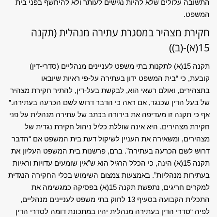
התשובה עלולים שלא להיות נגישים לעותר ולא להיחשף בפני בית
המשפט.
חקירת מצהיר במסגרת עתירה מנהלית (תקנה
15(א)-(ב))
תקנה 15(א) לתקנות בתי משפט לעניינים מנהליים (סדרי-דין)
קובעת, כי “בית המשפט ידון בעתירה על-פי ראיות שיובאו
בתצהירים, ואולם רשאי הוא, לבקשת בעל-דין, להתיר חקירת מצהיר
של בעל הדין שכנגד, אם ראה כי הדבר דרוש לשם הכרעה בעתירה.”
אף כי תקנה זו מעדיפה את בירורה בכתב של עתירה מנהלית על פני
חקירת מצהירים, היא אינה שוללת כליל ניהול חקירת נגדית של
מצהירים, ומשאירה את העניין לשיקול דעת בית המשפט אם “הדבר
דרוש לשם הכרעה בעתירה”. ברם, פרשנות בית המשפט העליון את
תקנה 15(א) הינה, כי הכלל הרגיל הוא ש”אין שומעים עדויות וראיות
בעתירות מנהליות”. באמצעות צמצום השימוש בכלי החקירה הנגדית
למקרים חריגים, נתפשת תקנה 15(א) בפסיקה כמגשימה את
התכלית הקבועה בסעיף 13 לחוק בתי משפט לעניינים מנהליים,
לפיה “סדרי הדין בעתירה מנהלית יהיו במתכונת דומה לסדרי הדין