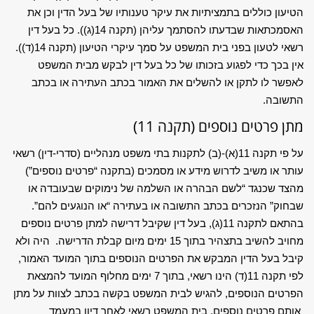
הטיעון כוללים בתמציתיות את עיקר טענותיו של בעל הדין וכן את
האסמכתאות שבדעתו להסתמך עליהן (תקנה 14(ג)). כל בעל דין
רשאי לטעון בפני בית המשפט על סמך עיקרי הטיעון (תקנה 14(ד)).
אין בכך כדי לפגוע בזכותו של כל בעל דין לבקש מבית המשפט
לאפשר לו לתקן או להשלים את האמור בכתב העתירה או בכתב
התשובה.
מתן פרטים נוספים (תקנה 11)
על פי תקנה 11(א)-(ב) לתקנות בתי משפט מנהליים (סדרי-דין) רשאי
עותר או משיב לדרוש מידע או מסמכים (בתקנה “פרטים נוספים”)
מהצד שכנגד “לשם הבהרה או השלמה של נימוקים שבעובדה או
שבחוק” הנזכרים בכתב התשובה או בעתירה “או הנוגעים להם”.
בהתאם לתקנה 11(ג), בעל דין שקיבל דרישה למתן פרטים נוספים
מחויב להשיב בתצהיר בתוך 15 ימים מיום קבלת הדרישה. היה ולא
קיבל בעל הדין המבקש את הפרטים הנוספים בתוך המועד האמור,
לפי תקנה 11(ד) הינו רשאי, בתוך 7 ימים מחלוף המועד להמצאת
הפרטים הנוספים, להגיש לבית המשפט בקשה בכתב לצוות על מתן
אותם פרטים נוספים. בית המשפט רשאי לאחר דיון במעמד