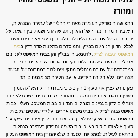
ומזורז
התפישה היסודית, העומדת מאחורי ההליך של עתירה המנהלית,
היא בירור מהיר ומזורז של ההליך. תפישה זו מיושמת, בין השאר, על
ידי בירורה של עתירה מנהלית לפי כללי דיון בעלי מאפיינים דומים
לכללי הדיון הנוהגים בבג”ץ, והמוסדרים בתקנות סדר הדין ב
בית
המשפט הגבוה לצדק
. לדוגמא, הן בבג”ץ והן בבית המשפט לעניינים
מנהליים כמעט ולא מתנהלות חקירות נגדיות של העדים. הדיונים
במסגרתה של עתירה מנהלית מתקיימים לרוב במתכונת של הגשת
תצהירים, ללא חקירת העדים, או עם חקירה מצומצמת ביותר.
כאן נדרש לציין את סעיף 1 הקובע, כי מטרת החוק היא “להסמיך
באופן הדרגתי את בית המשפט המחוזי בשבתו כבית משפט לעניינים
מנהליים לדון בעניינים מנהליים הנדונים בבית המשפט העליון כבית
משפט גבוה לצדק או בבתי משפט אחרים, על ידי שופטים של בית
המשפט המחוזי שייקבעו לצורך זה, ולפי סדרי-דין מיוחדים שייקבעו.”
סעיף 8 לאותו חוק קובע, כי בית משפט זה “ידון בעתירה מנהלית…
בהתאם לעילות, לסמכויות ולסעדים שלפיהם דן בית המשפט העליון