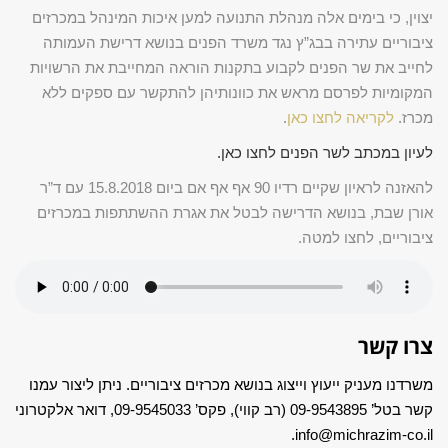
יצוין, כי בימים אלה מנהלת התנועה למען איכות המינהל במכרזים
ציבוריים עתירה בבג”ץ נגד משרד הפנים בנושא דרישת העמותה
לחייב את שר הפנים לקבוע בתקנות הוראה המחייבת את הרשויות
המקומיות לפרסם מראש את כוונותיהן להתקשר עם ספקים ללא
מכרז.
לקריאה לחצו כאן
.
לעיון במכתב לשר הפנים לחצו כאן
.
להאזנה לראיון שקיים רדיו 90 אף אף אם ביום 15.8.2018 עם ד”ר
אורן שבת, בנושא הדרישה לבטל את אגרת ההשתתפות במכרזים
ציבוריים, לחצו למטה.
צרו קשר
משרדנו מעניק ייעוץ וייצוג בנושא מכרזים ציבוריים. ניתן ליצור עמנו
קשר בטל’ 09-9543895 (רב קווי), פקס’ 09-9545033, דואר אלקטרוני
info@michrazim-co.il.