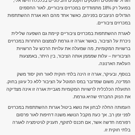
הגדול שתופסים העסקים הקטנים והבינוניים בכלכלה הישראלי,
בפועל רק 18% מתמודדים במכרזים ציבוריים, לאור החסמים
הגדולים הניצבים בפניהם, כאשר אחד מהם הוא אגרת ההשתתפות
במכרזים ציבוריים.
לאגרת ההשתתפות במכרזים ציבוריים קיימת גם השפעה שלילית
ניכרת על הציבור, באשר אגרה זו גורמת לצמצום התחרות במכרזים
ברשויות המקומיות, מה שמעלה את עלויות הרכש על הרשויות
הציבוריות – עלות שמממן אותה הציבור, בין היתר, באמצעות
העלאת הארנונה.
בנוסף, ובעיקר, אגרה זו הינה בלתי חוקית לאור חוק יסוד משק
המדינה, משום שמדובר במס המוטל על הציבור ללא כל עיגון בחוק.
התועלת הכלכלית לרשויות המקומיות מגביית אגרה זו אינה מצדיקה
את הנזק החברתי שהיא גורמת.
העמותה החלה לבחון את נושא ביטול אגרות ההשתתפות במכרזים
לפני זמן רב. אך כעת מקבל הנושא משנה דחיפות לאור פרסום
רפורמה חדשה אשר, אם תכנס לתוקף, תעניק לגיטימציה לאגרה
בלתי חוקית זו.