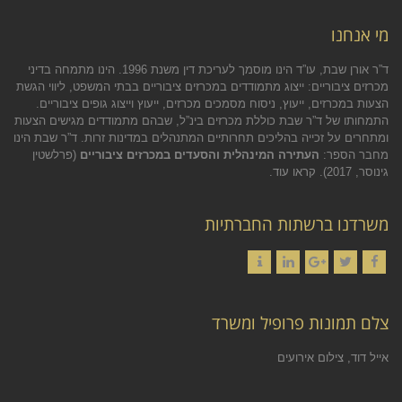
מי אנחנו
ד”ר אורן שבת, עו”ד הינו מוסמך לעריכת דין משנת 1996. הינו מתמחה בדיני
מכרזים ציבוריים: ייצוג מתמודדים במכרזים ציבוריים בבתי המשפט, ליווי הגשת
הצעות במכרזים, ייעוץ, ניסוח מסמכים מכרזים, ייעוץ וייצוג גופים ציבוריים.
התמחותו של ד”ר שבת כוללת מכרזים בינ”ל, שבהם מתמודדים מגישים הצעות
ומתחרים על זכייה בהליכים תחרותיים המתנהלים במדינות זרות. ד”ר שבת הינו
מחבר הספר:
העתירה המינהלית והסעדים במכרזים ציבוריים
(פרלשטין
גינוסר, 2017).
קראו עוד.
משרדנו ברשתות החברתיות
Contact
LinkedIn
Google+
Twitter
Facebook
צלם תמונות פרופיל ומשרד
אייל דוד, צילום אירועים