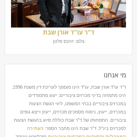
ד"ר עו"ד אורן שבת
צלם: יוהנס פלטן
מי אנחנו
ד”ר עו”ד אורן שבת, עו”ד הינו מוסמך לעריכת דין משנת 1996.
הינו מתמחה בדיני מכרזים ציבוריים: ייצוג מתמודדים
במכרזים ציבוריים בבתי המשפט, ליווי הגשת הצעות
במכרזים, ייעוץ, ניסוח מסמכים מכרזים, ייעוץ וייצוג גופים
ציבוריים. התמחותו של ד”ר שבת כוללת סיוע בהגשת הצעות
למכרזים בינ”ל. ד”ר שבת הינו מחבר הספר:
העתירה
המינהלית והסעדים במכרזים ציבוריים
(פרלשטין גינוסר,