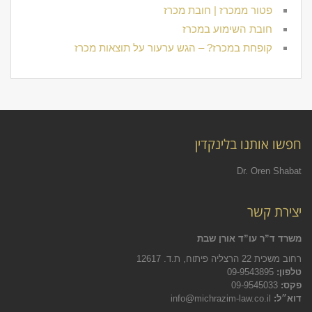
פטור ממכרז | חובת מכרז
חובת השימוע במכרז
קופחת במכרז? – הגש ערעור על תוצאות מכרז
חפשו אותנו בלינקדין
Dr. Oren Shabat
יצירת קשר
משרד ד”ר עו”ד אורן שבת
רחוב משכית 22 הרצליה פיתוח, ת.ד. 12617
טלפון:
09-9543895
פקס:
09-9545033
דוא״ל:
info@michrazim-law.co.il