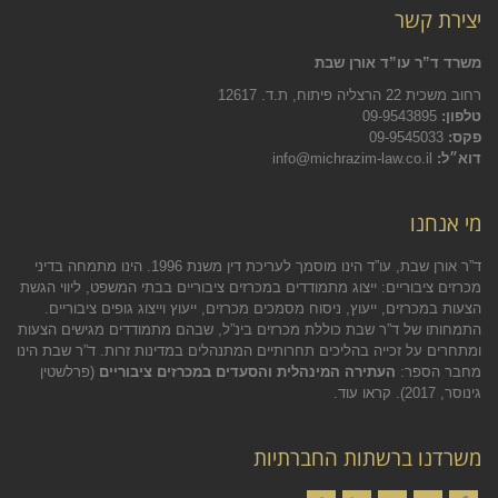
יצירת קשר
משרד ד”ר עו”ד אורן שבת
רחוב משכית 22 הרצליה פיתוח, ת.ד. 12617
טלפון:
09-9543895
פקס:
09-9545033
דוא״ל:
info@michrazim-law.co.il
מי אנחנו
ד”ר אורן שבת, עו”ד הינו מוסמך לעריכת דין משנת 1996. הינו מתמחה בדיני
מכרזים ציבוריים: ייצוג מתמודדים במכרזים ציבוריים בבתי המשפט, ליווי הגשת
הצעות במכרזים, ייעוץ, ניסוח מסמכים מכרזים, ייעוץ וייצוג גופים ציבוריים.
התמחותו של ד”ר שבת כוללת מכרזים בינ”ל, שבהם מתמודדים מגישים הצעות
ומתחרים על זכייה בהליכים תחרותיים המתנהלים במדינות זרות. ד”ר שבת הינו
מחבר הספר:
העתירה המינהלית והסעדים במכרזים ציבוריים
(פרלשטין
גינוסר, 2017).
קראו עוד.
משרדנו ברשתות החברתיות