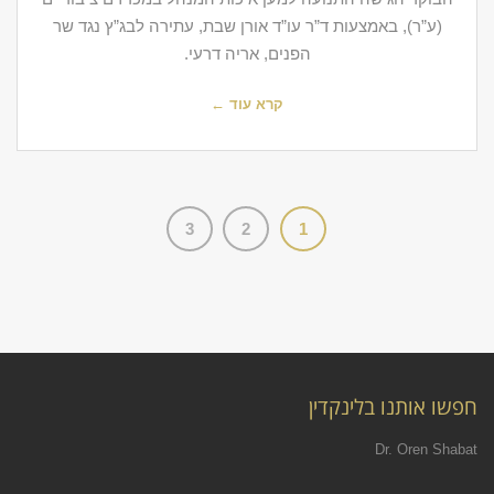
(ע”ר), באמצעות ד”ר עו”ד אורן שבת, עתירה לבג”ץ נגד שר
הפנים, אריה דרעי.
קרא עוד ←
3
2
1
חפשו אותנו בלינקדין
Dr. Oren Shabat