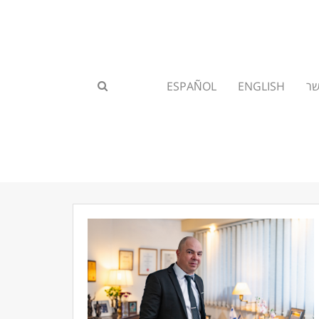
שר
ENGLISH
ESPAÑOL