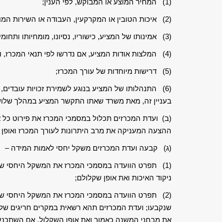
(1) המחיר המוצע או המבוקש, לפי הענין;
(2) איכות הטובין או המקרקעין, העבודה או השירות המוצעים, או נתונים מיוחדים שלהם, והתאמתם לעורך המכרז;
(3) אמינותו של המציע, כישוריו, נסיונו, מומחיותו ותחומי התמחותו;
(4) המלצות אודות המציע, אם נדרשו לפי תנאי המכרז, ומידת שביעות הרצון מאופן ביצוע התקשרויות קודמות;
(5) דרישות מיוחדות של עורך המכרז;
(6) התנהלותו של המציע בנוגע לשמירת זכויות עובדים,
בעניין זה, מאת משרד שאתו התקשר המציע במהלך שלוש
(ב) ועדת המכרזים תכלול במסמכי המכרז את פירוט כל 
ההצעה המעניקה את מרב היתרונות לעורך המכרז ואופן 
(ג) קבעה ועדת המכרזים משקל יחסי לאמות המידה –
(1) תפרט הוועדה במסמכי המכרז את המשקל היחסי שיי
ניקוד האיכות ואת אופן שקלולם;
(2) תפרט הוועדה במסמכי המכרז את המשקל היחסי ש
שנקבעו; ועדת המכרזים תהא רשאית במקרים חריגים שלא
את מבחני המשנה כאמור ואת אופן השקלול, אם השתכנעה 