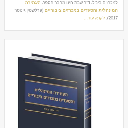
למכרזים בינ”ל. ד”ר שבת הינו מחבר הספר:
העתירה
המינהלית והסעדים במכרזים ציבוריים
(פרלשטין גינוסר,
2017).
לקרא עוד…