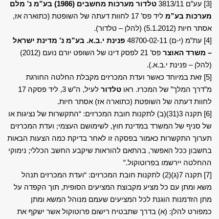
[3]
עע”ם 3813/11
טלדור מערכות מחשבים (1986) בע”מ נ’ מלם
מערכות בע”מ
ליד פס’ 17 לחוות דעתה של השופטת (כתוארה אז,
אסתר חיות (5.1.2012) (להלן – טלדור).
[4]
עת”מ (י-ם) 48700-02-11
פנינת י.ב.א. בע”מ נ’ מדינת ישראל
– משרד האוצר
פס’ 21 לפסק דינו של השופט יורם נועם (2012)
(להלן – פנינת י.ב.א.).
[5]
זאת במיוחד כאשר ועדת המכרזים מקבלת החלטה החורגת
מ”דרך המלך” של המכרז. ראו
טלדור
לעיל, ה”ש 3, ליד פסקה 17
לחוות דעתה של השופטת (כתוארה אז) אסתר חיות.
[6]
תקנה 3(31)(ב) לתקנות חובת המכרזים: “התקשרות של נציגות או
של סניף של המשרד במדינת חוץ, לשימושם העצמי; ועדת המכרזים
תערוך התקשרות כאמור בפסקה זו לאחר בדיקת כמה הצעות הבאות
בחשבון ככל האפשר, בהתאם להוראות שיקבע החשב הכללי; נימוקי
ההחלטה יירשמו בפרוטוקול.”
[7]
תקנה 7(ג)(2) לתקנות חובת המכרזים: “ועדת המכרזים תנהל
משא ומתן עם כל מציע מקבוצת המציעים הסופית, תוך הקפדה על
מתן הזדמנות הוגנת לכל המציעים שעמם מנוהל המשא ומתן
כמפורט להלן: (א) בדרך שתבטיח רישום פרוטוקול אשר ישקף את