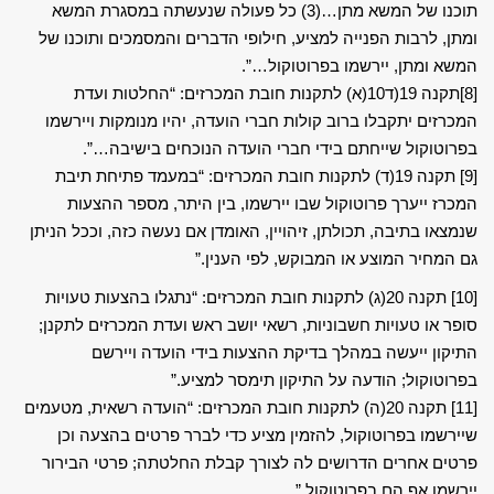
תוכנו של המשא מתן…(3) כל פעולה שנעשתה במסגרת המשא
ומתן, לרבות הפנייה למציע, חילופי הדברים והמסמכים ותוכנו של
המשא ומתן, יירשמו בפרוטוקול…”.
[8]
תקנה 19(ד10(א) לתקנות חובת המכרזים: “החלטות ועדת
המכרזים יתקבלו ברוב קולות חברי הועדה, יהיו מנומקות ויירשמו
בפרוטוקול שייחתם בידי חברי הועדה הנוכחים בישיבה…”.
[9]
תקנה 19(ד) לתקנות חובת המכרזים: “במעמד פתיחת תיבת
המכרז ייערך פרוטוקול שבו יירשמו, בין היתר, מספר ההצעות
שנמצאו בתיבה, תכולתן, זיהויין, האומדן אם נעשה כזה, וככל הניתן
גם המחיר המוצע או המבוקש, לפי הענין.”
[10]
תקנה 20(ג) לתקנות חובת המכרזים: “נתגלו בהצעות טעויות
סופר או טעויות חשבוניות, רשאי יושב ראש ועדת המכרזים לתקנן;
התיקון ייעשה במהלך בדיקת ההצעות בידי הועדה ויירשם
בפרוטוקול; הודעה על התיקון תימסר למציע.”
[11]
תקנה 20(ה) לתקנות חובת המכרזים: “הועדה רשאית, מטעמים
שיירשמו בפרוטוקול, להזמין מציע כדי לברר פרטים בהצעה וכן
פרטים אחרים הדרושים לה לצורך קבלת החלטתה; פרטי הבירור
יירשמו אף הם בפרוטוקול.”