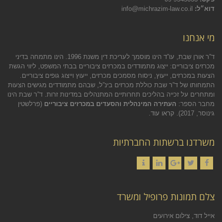
דוא״ל:
info@michrazim-law.co.il
מי אנחנו
ד”ר אורן שבת, עו”ד הינו מוסמך לעריכת דין משנת 1996. הינו מתמחה בדיני
מכרזים ציבוריים: ייצוג מתמודדים במכרזים ציבוריים בבתי המשפט, ליווי הגשת
הצעות במכרזים, ייעוץ, ניסוח מסמכים מכרזים, ייעוץ וייצוג גופים ציבוריים.
התמחותו של ד”ר שבת כוללת מכרזים בינ”ל, שבהם מתמודדים מגישים הצעות
ומתחרים על זכייה בהליכים תחרותיים המתנהלים במדינות זרות. ד”ר שבת הינו
מחבר הספר:
העתירה המינהלית והסעדים במכרזים ציבוריים
(פרלשטין
גינוסר, 2017).
קראו עוד.
משרדנו ברשתות החברתיות
Contact
LinkedIn
Google+
Twitter
Facebook
צלם תמונות פרופיל ומשרד
אייל דוד, צילום אירועים