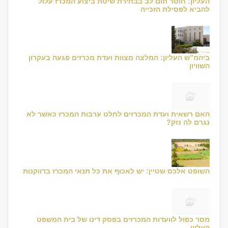
העליון: חוסר תום לב בבחירת שיטת ביצוע המכרז עלול
להביא לפסילת הזכייה
ביהמ”ש העליון: המלצה מצוות ועדת מכרזים פגעה בעקרון
השוויון
האם רשאית ועדת המכרזים לחלט ערבות המכרז כאשר לא
נגרם לה נזק?
השופט אלכס שטיין: יש לאכוף את כל תנאי המכרז בדווקנות
מסר כפול לוועדות המכרזים בפסק דינו של בית המשפט
העליון