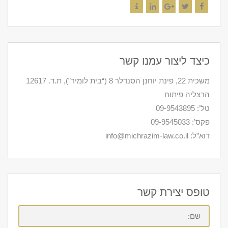
Contact
LinkedIn
Google+
Twitter
Facebook
כיצד ליצור עמנו קשר
משכית 22, פינת יוחנן הסנדלר 8 (“בית לומיר”), ת.ד. 12617
הרצליה פיתוח
טל’: 09-9543895
פקס’: 09-9545033
דוא”ל: info@michrazim-law.co.il
טופס יצירת קשר
שם: