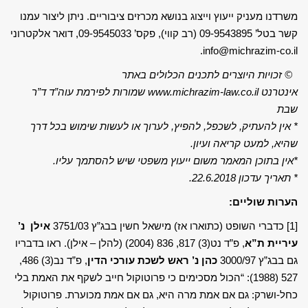
משרדנו מעניק ייעוץ וייצוג בנושא מכרזים ציבוריים. ניתן ליצור עמנו
קשר בטל’ 09-9543895 (רב קווי), פקס’ 09-9545033, דואר אלקטרוני
info@michrazim-co.il.
© זכויות היוצרים לתכנים הכלולים באתר
אינטרנט
www.michrazim-law.co.il
שמורות לפירמת עוה”ד ד”ר
שבת
*
אין להעתיק, לשכפל, להפיץ, לערוך או לעשות שימוש בכל דרך
שהיא, למעט קריאה ועיון
.
*
אין בתוכן המאמר משום ייעוץ משפטי שיש להסתמך עליו
.
*
תאריך עדכון 22.6.2018.
הערות שוליים:
[1]
כדברי השופט (כתוארו אז) מישאל חשין בבג”ץ 3751/03
אילן נ’
עיריית ת”א
, פ”ד נט(3) 817, 836 (2004) (להלן – אילן). ראו בדבריו
גם בבג”ץ 3000/97
כהן נ’ ראש לשכת עורכי הדין
, פ”ד נב(3) 486,
527 (1988): “הכול מסכימים כי פרוטוקול חייב לשקף את האמת בלי
כחל-ושרק: גם אם אמת מרה היא, גם אם אמת מכוערת. פרוטוקול