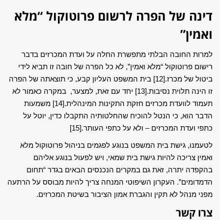
דינה של הפרה לרשום פרוטוקול “מלא
ואמין”
למרות החובה הבלתי מתפשרת החלה על ועדת המכרזים בדבר
רישום פרוטוקול “מלא ואמין”, לא כל הפרה של חובה זו תביא לידי
ביטול של מכרז.
[12]
בית המשפט העליון קבע, כי תוצאתה של הפרה
זו הינה תלוית נסיבות.
[13]
יחד עם זאת, למצער, במקרה כאמור לא
תעמוד לוועדת מכרזים חזקת התקינות המינהלית.
[14]
משמעות
הדבר הוא, כי הנטל להוכיח שהחלטותיה התקבלו כדין, יוטל על
כתפי ועדת המכרזים – ולא על כתפי העותר.
[15]
לטעמנו, גישת בית המשפט בנוגע לפגמים בניהול פרוטוקול מלא
ואמין צריכה להיות גישת בית שמאי, ויש לפעול בנוגע אליהם
בהקפדה יתרה, זאת גם במקרים הנכנסים הבאים בגדר “תחום
הדמדומים”. העקרון השיפוטי המנחה צריך להיות מבוסס על הרתעה
מפני מנהל לא תקין והגברת אמון הציבור בשיטת המכרזים.
צרו קשר