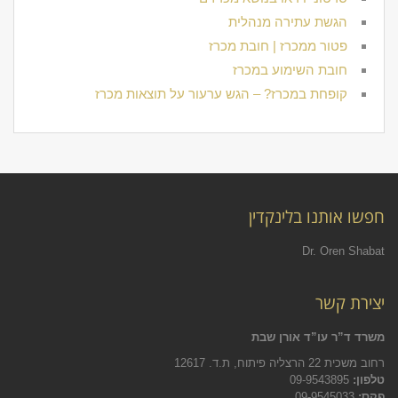
הגשת עתירה מנהלית
פטור ממכרז | חובת מכרז
חובת השימוע במכרז
קופחת במכרז? – הגש ערעור על תוצאות מכרז
חפשו אותנו בלינקדין
Dr. Oren Shabat
יצירת קשר
משרד ד”ר עו”ד אורן שבת
רחוב משכית 22 הרצליה פיתוח, ת.ד. 12617
טלפון:
09-9543895
פקס:
09-9545033