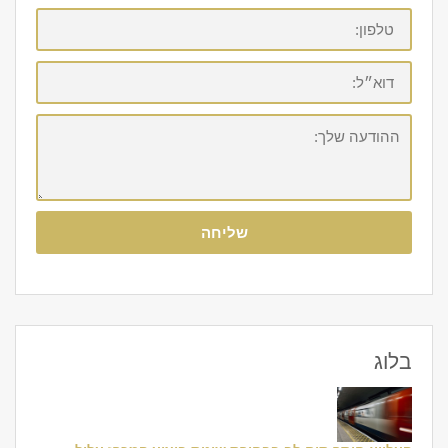
טלפון:
דוא״ל:
ההודעה
שלך:
שליחה
בלוג