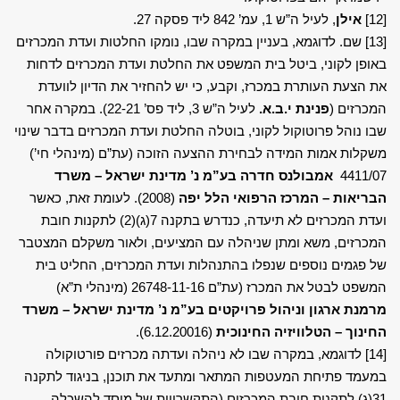
[12]
אילן
, לעיל ה”ש 1, עמ’ 842 ליד פסקה 27.
[13]
שם. לדוגמא, בעניין במקרה שבו, נומקו החלטות ועדת המכרזים
באופן לקוני, ביטל בית המשפט את החלטת ועדת המכרזים לדחות
את הצעת העותרת במכרז, וקבע, כי יש להחזיר את הדיון לוועדת
המכרזים (
פנינת י.ב.א.
לעיל ה”ש 3, ליד פס’ 22-21). במקרה אחר
שבו נוהל פרוטוקול לקוני, בוטלה החלטת ועדת המכרזים בדבר שינוי
משקלות אמות המידה לבחירת ההצעה הזוכה (עת”ם (מינהלי חי’)
4411/07
אמבולנס חדרה בע”מ נ’ מדינת ישראל – משרד
הבריאות – המרכז הרפואי הלל
יפה
(2008). לעומת זאת, כאשר
ועדת המכרזים לא תיעדה, כנדרש בתקנה 7(ג)(2) לתקנות חובת
המכרזים, משא ומתן שניהלה עם המציעים, ולאור משקלם המצטבר
של פגמים נוספים שנפלו בהתנהלות ועדת המכרזים, החליט בית
המשפט לבטל את המכרז (עת”ם 26748-11-16 (מינהלי ת”א)
מרמנת ארגון וניהול פרויקטים בע”מ נ’ מדינת ישראל – משרד
החינוך – הטלוויזיה החינוכית
(6.12.20016).
[14]
לדוגמא, במקרה שבו לא ניהלה ועדתה מכרזים פורטוקולה
במעמד פתיחת המעטפות המתאר ומתעד את תוכנן, בניגוד לתקנה
31(ג) לתקנות חובת המכרזים (התקשרויות של מוסד להשכלה