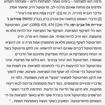
נדמה הוא למצלמה – בימינו נאמר: למצלמת-וידאו – ומצלמה תקלוט
ותדפיס גם מחזות שאינם מרניני-לב. פרוטוקול חייב שיאמר אמת;
וכדבר הנביא (זכריה, ח, טז [ב]): “דַּבְּרוּ אֱמֶת אִישׁ אֶת-רֵעֵהוּ”.”
[2]
כדברי השופט (כתוארו אז) אהרון ברק בבג”ץ 990/92
מורדוב נ’
עיריית תל אביב-יפו
, פ”ד מז(1) 474, 478 (1993): “אכן, הפרוטוקול
הוא כלי לשיקוף המציאות. השיקוף של המציאות יכול להיות מלא או
מתומצת. הוא חייב להיות אמיתי. אם האמת היא מרה, חייב
הפרוטוקול לשקף (באופן מלא או מתומצת) אמת מרה זו. אין להוציא
מהפרוטוקול דברים שאינם ראויים להישמע. אין לתקן פרוטוקול בשל
אי הנחת (המוצדקת או הבלתי מוצדקת) מתוכנם של הדברים
שנאמרו. הפרוטוקול הוא ‘עיוור צבעים’. הוא צילום של מציאות. שינוי
בפרוטוקול יכול להיעשות רק כדי להתאימו למציאות. אין לשנות את
הפרוטוקול כדי שהלה לא ישקף את המציאות. פשיטא, שאין להפוך
את תיקון הפרוטוקול לאמצעי “עונשי” או מעין משמעתי, כלפי זה
שדבריו מרגיזים ומקוממים. כנגד דעות מקוממות צריכות לבוא דעות
מתקנות, ולא תיקון של הדיווח על הדעות. התרופה לדברי השקר
הנרשמים בפרוטוקול אינה ביצירת שקר חדש באשר למציאות על-ידי
הוצאתם מהפרוטוקול. המאבק בשקר נעשה באמצעות האמת…”