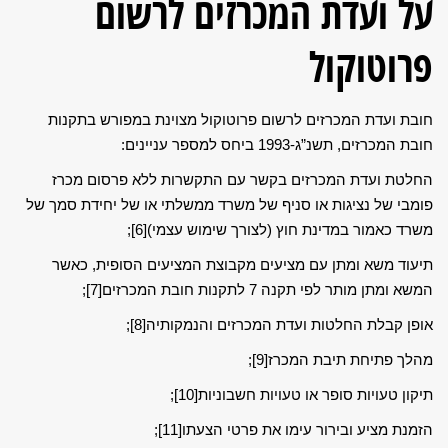
על ועדת המכרזים לרשום
פרוטוקול
חובת ועדת המכרזים לרשום פרוטוקול מצוינת במפורש בתקנות
חובת המכרזים, תשנ”ג-1993 ביחס למספר עניינים:
החלטת ועדת המכרזים בקשר עם התקשרות ללא פרסום מכרז
פומבי של נציגות או סניף של משרד ממשלתי או של יחידת סמך של
משרד כאמור במדינת חוץ (לצורך שימוש עצמי)
[6]
;
תיעוד משא ומתן עם מציעים מקבוצת המציעים הסופית, כאשר
המשא ומתן מותר לפי תקנה 7 לתקנות חובת המכרזים
[7]
;
אופן קבלת החלטות ועדת המכרזים והנמקותיה
[8]
;
מהלך פתיחת תיבת המכרז
[9]
;
תיקון טעויות סופר או טעויות חשבוניות
[10]
;
הזמנת מציע ובירור עימו את פרטי הצעתו
[11]
;