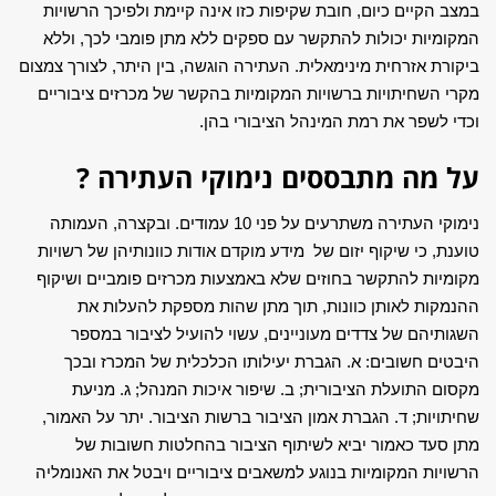
במצב הקיים כיום, חובת שקיפות כזו אינה קיימת ולפיכך הרשויות
המקומיות יכולות להתקשר עם ספקים ללא מתן פומבי לכך, וללא
ביקורת אזרחית מינימאלית. העתירה הוגשה, בין היתר, לצורך צמצום
מקרי השחיתויות ברשויות המקומיות בהקשר של מכרזים ציבוריים
וכדי לשפר את רמת המינהל הציבורי בהן.
על מה מתבססים נימוקי העתירה ?
נימוקי העתירה משתרעים על פני 10 עמודים. ובקצרה, העמותה
טוענת, כי שיקוף יזום של מידע מוקדם אודות כוונותיהן של רשויות
מקומיות להתקשר בחוזים שלא באמצעות מכרזים פומביים ושיקוף
ההנמקות לאותן כוונות, תוך מתן שהות מספקת להעלות את
השגותיהם של צדדים מעוניינים, עשוי להועיל לציבור במספר
היבטים חשובים: א. הגברת יעילותו הכלכלית של המכרז ובכך
מקסום התועלת הציבורית; ב. שיפור איכות המנהל; ג. מניעת
שחיתויות; ד. הגברת אמון הציבור ברשות הציבור. יתר על האמור,
מתן סעד כאמור יביא לשיתוף הציבור בהחלטות חשובות של
הרשויות המקומיות בנוגע למשאבים ציבוריים ויבטל את האנומליה