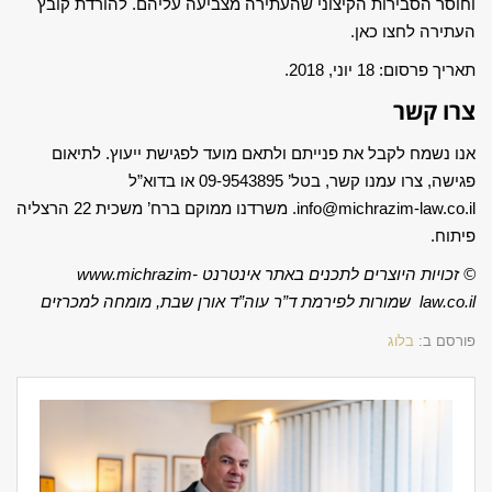
וחוסר הסבירות הקיצוני שהעתירה מצביעה עליהם. להורדת קובץ
העתירה
לחצו כאן
.
תאריך פרסום: 18 יוני, 2018.
צרו קשר
אנו נשמח לקבל את פנייתם ולתאם מועד לפגישת ייעוץ. לתיאום
פגישה, צרו עמנו קשר, בטל’ 09-9543895 או בדוא”ל
info@michrazim-law.co.il. משרדנו ממוקם ברח’ משכית 22 הרצליה
פיתוח.
©
זכויות היוצרים לתכנים באתר אינטרנט
www.michrazim-
law.co.il
שמורות לפירמת ד”ר עוה”ד
אורן שבת
,
מומחה למכרזים
פורסם ב:
בלוג