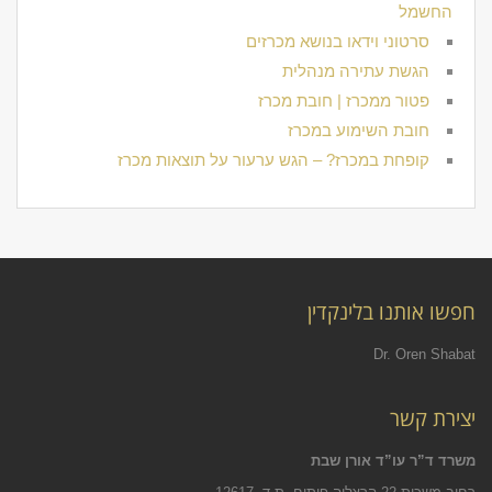
החשמל
סרטוני וידאו בנושא מכרזים
הגשת עתירה מנהלית
פטור ממכרז | חובת מכרז
חובת השימוע במכרז
קופחת במכרז? – הגש ערעור על תוצאות מכרז
חפשו אותנו בלינקדין
Dr. Oren Shabat
יצירת קשר
משרד ד”ר עו”ד אורן שבת