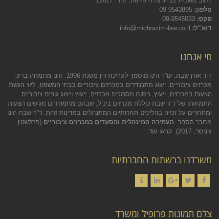
רחוב משכית 22 הרצליה פיתוח, ת.ד. 12617
טלפון:
09-9543895
פקס:
09-9545033
דוא״ל:
info@michrazim-law.co.il
מי אנחנו
ד”ר אורן שבת, עו”ד הינו מוסמך לעריכת דין משנת 1996. הינו מתמחה בדיני
מכרזים ציבוריים: ייצוג מתמודדים במכרזים ציבוריים בבתי המשפט, ליווי הגשת
הצעות במכרזים, ייעוץ, ניסוח מסמכים מכרזים, ייעוץ וייצוג גופים ציבוריים.
התמחותו של ד”ר שבת כוללת מכרזים בינ”ל, שבהם מתמודדים מגישים הצעות
ומתחרים על זכייה בהליכים תחרותיים המתנהלים במדינות זרות. ד”ר שבת הינו
מחבר הספר:
העתירה המינהלית והסעדים במכרזים ציבוריים
(פרלשטין
גינוסר, 2017).
קראו עוד.
משרדנו ברשתות החברתיות
Contact
LinkedIn
Google+
Twitter
Facebook
צלם תמונות פרופיל ומשרד