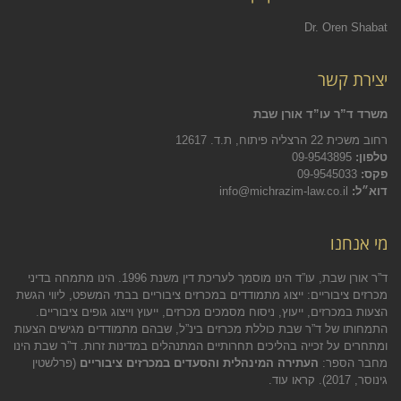
Dr. Oren Shabat
יצירת קשר
משרד ד”ר עו”ד אורן שבת
רחוב משכית 22 הרצליה פיתוח, ת.ד. 12617
טלפון:
09-9543895
פקס:
09-9545033
דוא״ל:
info@michrazim-law.co.il
מי אנחנו
ד”ר אורן שבת, עו”ד הינו מוסמך לעריכת דין משנת 1996. הינו מתמחה בדיני
מכרזים ציבוריים: ייצוג מתמודדים במכרזים ציבוריים בבתי המשפט, ליווי הגשת
הצעות במכרזים, ייעוץ, ניסוח מסמכים מכרזים, ייעוץ וייצוג גופים ציבוריים.
התמחותו של ד”ר שבת כוללת מכרזים בינ”ל, שבהם מתמודדים מגישים הצעות
ומתחרים על זכייה בהליכים תחרותיים המתנהלים במדינות זרות. ד”ר שבת הינו
מחבר הספר:
העתירה המינהלית והסעדים במכרזים ציבוריים
(פרלשטין
גינוסר, 2017).
קראו עוד.