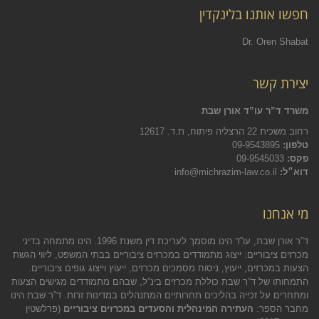
חפשו אותנו בלינקדין
Dr. Oren Shabat
יצירת קשר
משרד ד”ר עו”ד אורן שבת
רחוב משכית 22 הרצליה פיתוח, ת.ד. 12617
טלפון:
09-9543895
פקס:
09-9545033
דוא״ל:
info@michrazim-law.co.il
מי אנחנו
ד”ר אורן שבת, עו”ד הינו מוסמך לעריכת דין משנת 1996. הינו מתמחה בדיני
מכרזים ציבוריים: ייצוג מתמודדים במכרזים ציבוריים בבתי המשפט, ליווי הגשת
הצעות במכרזים, ייעוץ, ניסוח מסמכים מכרזים, ייעוץ וייצוג גופים ציבוריים.
התמחותו של ד”ר שבת כוללת מכרזים בינ”ל, שבהם מתמודדים מגישים הצעות
ומתחרים על זכייה בהליכים תחרותיים המתנהלים במדינות זרות. ד”ר שבת הינו
מחבר הספר:
העתירה המינהלית והסעדים במכרזים ציבוריים
(פרלשטין