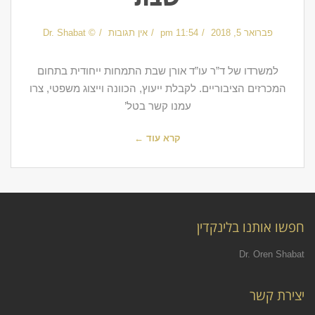
פברואר 5, 2018
11:54 pm
אין תגובות
© Dr. Shabat
למשרדו של ד”ר עו”ד אורן שבת התמחות ייחודית בתחום
המכרזים הציבוריים. לקבלת ייעוץ, הכוונה וייצוג משפטי, צרו
עמנו קשר בטל’
קרא עוד ←
חפשו אותנו בלינקדין
Dr. Oren Shabat
יצירת קשר