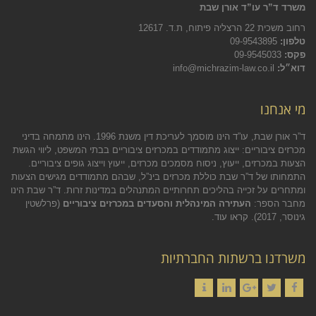
משרד ד”ר עו”ד אורן שבת
רחוב משכית 22 הרצליה פיתוח, ת.ד. 12617
טלפון:
09-9543895
פקס:
09-9545033
דוא״ל:
info@michrazim-law.co.il
מי אנחנו
ד”ר אורן שבת, עו”ד הינו מוסמך לעריכת דין משנת 1996. הינו מתמחה בדיני
מכרזים ציבוריים: ייצוג מתמודדים במכרזים ציבוריים בבתי המשפט, ליווי הגשת
הצעות במכרזים, ייעוץ, ניסוח מסמכים מכרזים, ייעוץ וייצוג גופים ציבוריים.
התמחותו של ד”ר שבת כוללת מכרזים בינ”ל, שבהם מתמודדים מגישים הצעות
ומתחרים על זכייה בהליכים תחרותיים המתנהלים במדינות זרות. ד”ר שבת הינו
מחבר הספר:
העתירה המינהלית והסעדים במכרזים ציבוריים
(פרלשטין
גינוסר, 2017).
קראו עוד.
משרדנו ברשתות החברתיות
Contact
LinkedIn
Google+
Twitter
Facebook