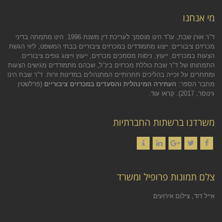
מי אנחנו
ד”ר אורן שבת, עו”ד הינו מוסמך לעריכת דין משנת 1996. הינו מתמחה בדיני
מכרזים ציבוריים: ייצוג מתמודדים במכרזים ציבוריים בבתי המשפט, ליווי הגשת
הצעות במכרזים, ייעוץ, ניסוח מסמכים מכרזים, ייעוץ וייצוג גופים ציבוריים.
התמחותו של ד”ר שבת כוללת מכרזים בינ”ל, שבהם מתמודדים מגישים הצעות
ומתחרים על זכייה בהליכים תחרותיים המתנהלים במדינות זרות. ד”ר שבת הינו
מחבר הספר:
העתירה המינהלית והסעדים במכרזים ציבוריים
(פרלשטין
גינוסר, 2017).
קראו עוד.
משרדנו ברשתות החברתיות
Contact
LinkedIn
Google+
Twitter
Facebook
צלם תמונות פרופיל ומשרד
אייל דוד, צילום אירועים