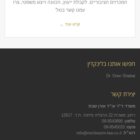
המכרזים הציבוריים. לקבלת ייעוץ, הכוונה וייצוג משפטי, צרו
עמנו קשר בטל’
קרא עוד ←
חפשו אותנו בלינקדין
Dr. Oren Shabat
יצירת קשר
משרד ד”ר עו”ד אורן שבת
רחוב משכית 22 הרצליה פיתוח, ת.ד. 12617
טלפון:
09-9543895
פקס:
09-9545033
דוא״ל:
info@michrazim-law.co.il