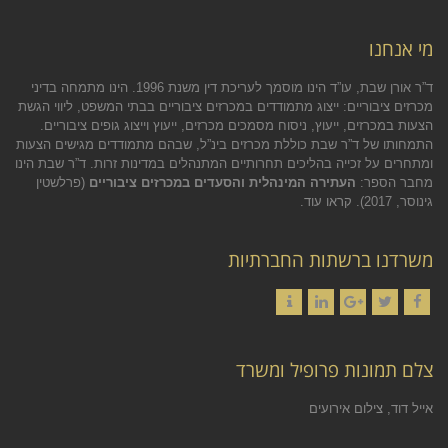
מי אנחנו
ד”ר אורן שבת, עו”ד הינו מוסמך לעריכת דין משנת 1996. הינו מתמחה בדיני
מכרזים ציבוריים: ייצוג מתמודדים במכרזים ציבוריים בבתי המשפט, ליווי הגשת
הצעות במכרזים, ייעוץ, ניסוח מסמכים מכרזים, ייעוץ וייצוג גופים ציבוריים.
התמחותו של ד”ר שבת כוללת מכרזים בינ”ל, שבהם מתמודדים מגישים הצעות
ומתחרים על זכייה בהליכים תחרותיים המתנהלים במדינות זרות. ד”ר שבת הינו
מחבר הספר:
העתירה המינהלית והסעדים במכרזים ציבוריים
(פרלשטין
גינוסר, 2017).
קראו עוד.
משרדנו ברשתות החברתיות
Contact
LinkedIn
Google+
Twitter
Facebook
צלם תמונות פרופיל ומשרד
אייל דוד, צילום אירועים