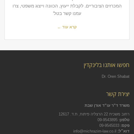
המכרזים הציבוריים. לקבלת ייעוץ, הכוונה וייצוג משפטי, צרו
עמנו קשר בטל’
קרא עוד ←
חפשו אותנו בלינקדין
Dr. Oren Shabat
יצירת קשר
משרד ד”ר עו”ד אורן שבת
רחוב משכית 22 הרצליה פיתוח, ת.ד. 12617
טלפון:
09-9543895
פקס:
09-9545033
דוא״ל:
info@michrazim-law.co.il