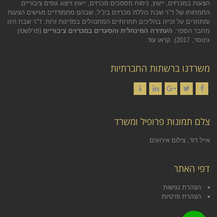
הצעות במכרזים, ייעוץ, ניסוח מסמכים מכרזים, ייעוץ וייצוג גופים ציבוריים.
התמחותו של ד”ר שבת כוללת מכרזים בינ”ל, שבהם מתמודדים מגישים הצעות
ומתחרים על זכייה בהליכים תחרותיים המתנהלים במדינות זרות. ד”ר שבת הינו
מחבר הספר:
העתירה המינהלית והסעדים במכרזים ציבוריים
(פרלשטין
גינוסר, 2017).
קראו עוד.
משרדנו ברשתות החברתיות
Contact
LinkedIn
Google+
Twitter
Facebook
צלם תמונות פרופיל ומשרד
אייל דוד, צילום אירועים
דפי האתר
הצהרת נגישות
הצהרת פרטיות