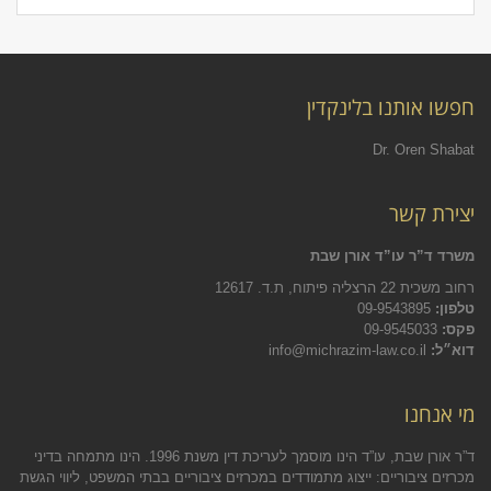
חפשו אותנו בלינקדין
Dr. Oren Shabat
יצירת קשר
משרד ד”ר עו”ד אורן שבת
רחוב משכית 22 הרצליה פיתוח, ת.ד. 12617
טלפון:
09-9543895
פקס:
09-9545033
דוא״ל:
info@michrazim-law.co.il
מי אנחנו
ד”ר אורן שבת, עו”ד הינו מוסמך לעריכת דין משנת 1996. הינו מתמחה בדיני
מכרזים ציבוריים: ייצוג מתמודדים במכרזים ציבוריים בבתי המשפט, ליווי הגשת