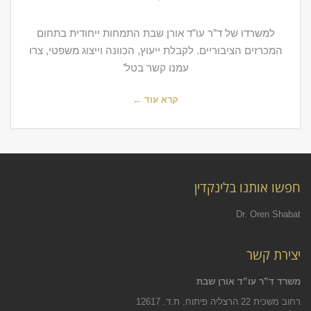
למשרדו של ד”ר עו”ד אורן שבת התמחות ייחודית בתחום
המכרזים הציבוריים. לקבלת ייעוץ, הכוונה וייצוג משפטי, צרו
עמנו קשר בטל’
קרא עוד ←
חפשו אותנו בלינקדין
Dr. Oren Shabat
יצירת קשר
משרד ד”ר עו”ד אורן שבת
רחוב משכית 22 הרצליה פיתוח, ת.ד. 12617