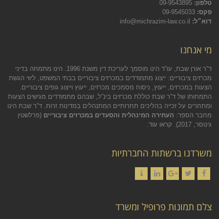
טלפון:
09-9543895
פקס:
09-9545033
דוא״ל:
info@michrazim-law.co.il
מי אנחנו
ד”ר אורן שבת, עו”ד הינו מוסמך לעריכת דין משנת 1996. הינו מתמחה בדיני
מכרזים ציבוריים: ייצוג מתמודדים במכרזים ציבוריים בבתי המשפט, ליווי הגשת
הצעות במכרזים, ייעוץ, ניסוח מסמכים מכרזים, ייעוץ וייצוג גופים ציבוריים.
התמחותו של ד”ר שבת כוללת מכרזים בינ”ל, שבהם מתמודדים מגישים הצעות
ומתחרים על זכייה בהליכים תחרותיים המתנהלים במדינות זרות. ד”ר שבת הינו
מחבר הספר:
העתירה המינהלית והסעדים במכרזים ציבוריים
(פרלשטין
גינוסר, 2017).
קראו עוד.
משרדנו ברשתות החברתיות
Contact
LinkedIn
Google+
Twitter
Facebook
צלם תמונות פרופיל ומשרד