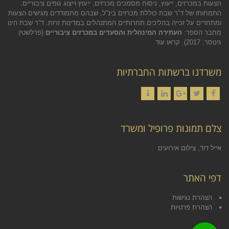
הצעות במכרזים, ייעוץ, ניסוח מסמכים מכרזים, ייעוץ וייצוג גופים ציבוריים.
התמחותו של ד”ר שבת כוללת מכרזים בינ”ל, שבהם מתמודדים מגישים הצעות
ומתחרים על זכייה בהליכים תחרותיים המתנהלים במדינות זרות. ד”ר שבת הינו
מחבר הספר:
העתירה המינהלית והסעדים במכרזים ציבוריים
(פרלשטין
גינוסר, 2017).
קראו עוד.
משרדנו ברשתות החברתיות
Contact
LinkedIn
Google+
Twitter
Facebook
צלם תמונות פרופיל ומשרד
אייל דוד, צילום אירועים
דפי האתר
הצהרת נגישות
הצהרת פרטיות