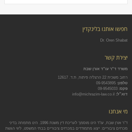
חפשו אותנו בלינקדין
Dr. Oren Shabat
יצירת קשר
משרד ד”ר עו”ד אורן שבת
רחוב משכית 22 הרצליה פיתוח, ת.ד. 12617
טלפון:
09-9543895
פקס:
09-9545033
דוא״ל:
info@michrazim-law.co.il
מי אנחנו
ד”ר אורן שבת, עו”ד הינו מוסמך לעריכת דין משנת 1996. הינו מתמחה בדיני
מכרזים ציבוריים: ייצוג מתמודדים במכרזים ציבוריים בבתי המשפט, ליווי הגשת