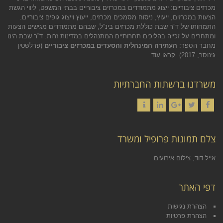
מכרזים ציבוריים: ייצוג מתמודדים במכרזים ציבוריים בבתי המשפט, ליווי הגשת
הצעות במכרזים, ייעוץ, ניסוח מסמכים מכרזים, ייעוץ וייצוג גופים ציבוריים.
התמחותו של ד”ר שבת כוללת מכרזים בינ”ל, שבהם מתמודדים מגישים הצעות
ומתחרים על זכייה בהליכים תחרותיים המתנהלים במדינות זרות. ד”ר שבת הינו
מחבר הספר:
העתירה המינהלית והסעדים במכרזים ציבוריים
(פרלשטין
גינוסר, 2017).
קראו עוד.
משרדנו ברשתות החברתיות
Contact
LinkedIn
Google+
Twitter
Facebook
צלם תמונות פרופיל ומשרד
אייל דוד, צילום אירועים
דפי האתר
הצהרת נגישות
הצהרת פרטיות