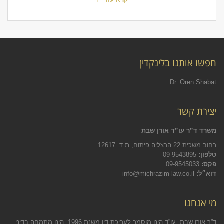
חפשו אותנו בלינקדין
Dr. Oren Shabat
יצירת קשר
משרד ד”ר עו”ד אורן שבת
רחוב משכית 22 הרצליה פיתוח, ת.ד. 12617
טלפון:
09-9543895
פקס:
09-9545033
דוא״ל:
info@michrazim-law.co.il
מי אנחנו
ד”ר אורן שבת, עו”ד הינו מוסמך לעריכת דין משנת 1996. הינו מתמחה בדיני