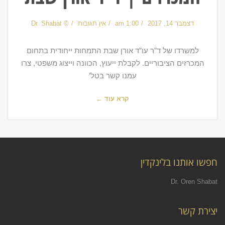
דצמבר 14, 2017
1:00 am
אין תגובות
© Dr. Shabat
למשרדו של ד”ר עו”ד אורן שבת התמחות ייחודית בתחום
המכרזים הציבוריים. לקבלת ייעוץ, הכוונה וייצוג משפטי, צרו
עמנו קשר בטל’
קרא עוד ←
חפשו אותנו בלינקדין
Dr. Oren Shabat
יצירת קשר