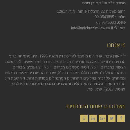
משרד ד”ר עו”ד אורן שבת
רחוב משכית 22 הרצליה פיתוח, ת.ד. 12617
טלפון:
09-9543895
פקס:
09-9545033
דוא״ל:
info@michrazim-law.co.il
מי אנחנו
ד”ר אורן שבת, עו”ד הינו מוסמך לעריכת דין משנת 1996. הינו מתמחה בדיני
מכרזים ציבוריים: ייצוג מתמודדים במכרזים ציבוריים בבתי המשפט, ליווי הגשת
הצעות במכרזים, ייעוץ, ניסוח מסמכים מכרזים, ייעוץ וייצוג גופים ציבוריים.
התמחותו של ד”ר שבת כוללת מכרזים בינ”ל, שבהם מתמודדים מגישים הצעות
ומתחרים על זכייה בהליכים תחרותיים המתנהלים במדינות זרות. ד”ר שבת הינו
מחבר הספר:
העתירה המינהלית והסעדים במכרזים ציבוריים
(פרלשטין
גינוסר, 2017).
קראו עוד.
משרדנו ברשתות החברתיות
Contact
LinkedIn
Google+
Twitter
Facebook