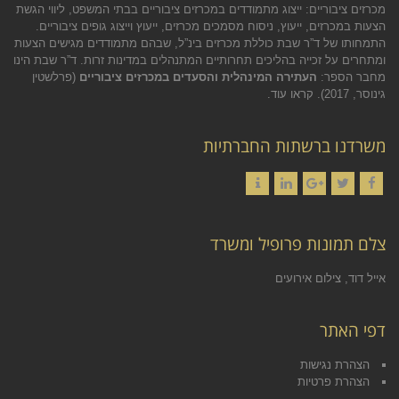
מכרזים ציבוריים: ייצוג מתמודדים במכרזים ציבוריים בבתי המשפט, ליווי הגשת
הצעות במכרזים, ייעוץ, ניסוח מסמכים מכרזים, ייעוץ וייצוג גופים ציבוריים.
התמחותו של ד”ר שבת כוללת מכרזים בינ”ל, שבהם מתמודדים מגישים הצעות
ומתחרים על זכייה בהליכים תחרותיים המתנהלים במדינות זרות. ד”ר שבת הינו
מחבר הספר:
העתירה המינהלית והסעדים במכרזים ציבוריים
(פרלשטין
גינוסר, 2017).
קראו עוד.
משרדנו ברשתות החברתיות
Contact
LinkedIn
Google+
Twitter
Facebook
צלם תמונות פרופיל ומשרד
אייל דוד, צילום אירועים
דפי האתר
הצהרת נגישות
הצהרת פרטיות