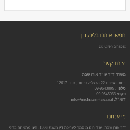
חפשו אותנו בלינקדין
Dr. Oren Shabat
יצירת קשר
משרד ד”ר עו”ד אורן שבת
רחוב משכית 22 הרצליה פיתוח, ת.ד. 12617
טלפון:
09-9543895
פקס:
09-9545033
דוא״ל:
info@michrazim-law.co.il
מי אנחנו
ד”ר אורן שבת, עו”ד הינו מוסמך לעריכת דין משנת 1996. הינו מתמחה בדיני