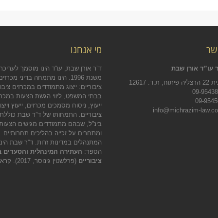
שר
מי אנחנו
 עו”ד אורן שבת
ד”ר אורן שבת, עו”ד הינו מוסמך לעריכת 
משנת 1996. הינו מתמחה בדיני מכרזים
.ד. 12617
ציבוריים: ייצוג מתמודדים במכרזים ציבור
בבתי המשפט, ליווי הגשת הצעות במכרז
ייעוץ, ניסוח מסמכים מכרזים, ייעוץ וייצו
ציבוריים. התמחותו של ד”ר שבת כוללת
בינ”ל, שבהם מתמודדים מגישים הצעות
ומתחרים על זכייה בהליכים תחרותיים
המתנהלים במדינות זרות. ד”ר שבת הינ
הספר:
העתירה המינהלית והסעדים ב
ציבוריים
(פרלשטין גינוסר, 2017).
קראו