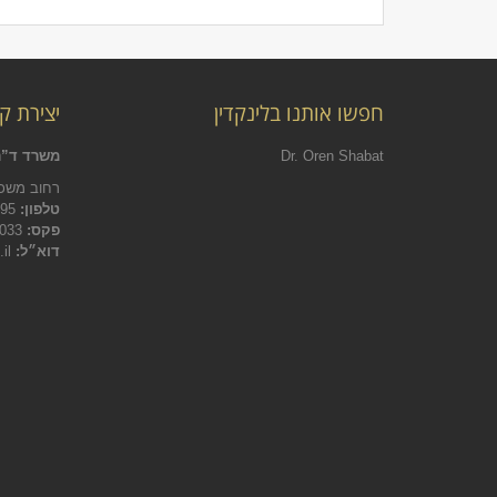
חפשו אותנו בלינקדין
יצירת ק
Dr. Oren Shabat
משרד ד”ר
רחוב משכית 22 הרצליה פיתוח, ת
טלפון:
09-9543895
פקס:
09-9545033
דוא״ל:
info@michrazim-law.co.il