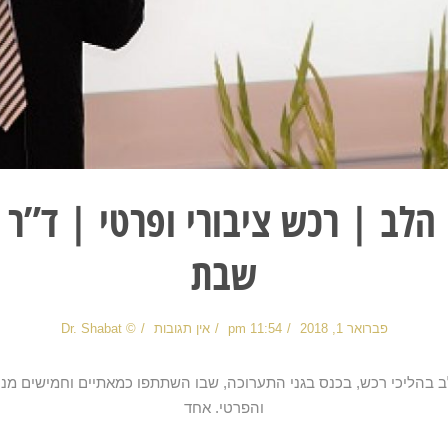
הלב | רכש ציבורי ופרטי | ד”ר ע
שבת
פברואר 1, 2018
11:54 pm
אין תגובות
© Dr. Shabat
 בהליכי רכש, בכנס בגני התערוכה, שבו השתתפו כמאתיים וחמישים מנה
והפרטי. אחד