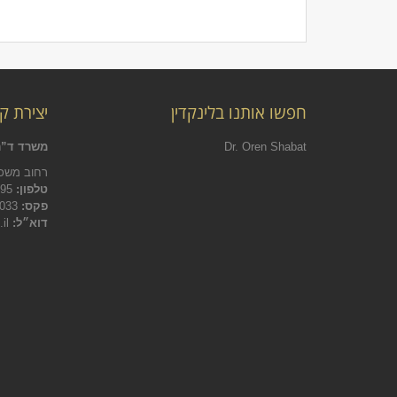
חפשו אותנו בלינקדין
יצירת ק
Dr. Oren Shabat
משרד ד”ר
רחוב משכית 22 הרצליה פיתוח, ת
טלפון:
09-9543895
פקס:
09-9545033
דוא״ל:
info@michrazim-law.co.il