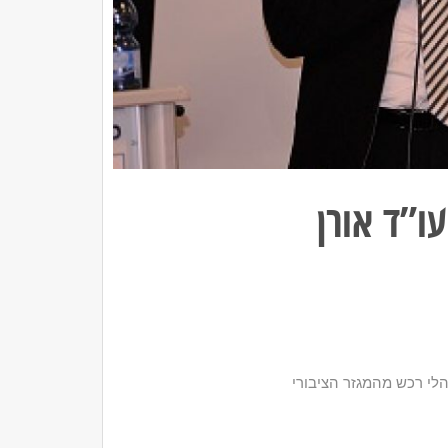
ו”ד אורן
לי רכש מהמגזר הציבורי