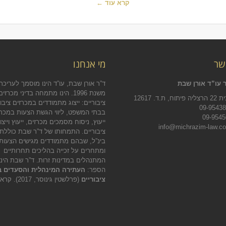
קרא עוד ←
שר
מי אנחנו
 עו”ד אורן שבת
ד”ר אורן שבת, עו”ד הינו מוסמך לעריכת 
משנת 1996. הינו מתמחה בדיני מכרזים
.ד. 12617
ציבוריים: ייצוג מתמודדים במכרזים ציבור
בבתי המשפט, ליווי הגשת הצעות במכרז
ייעוץ, ניסוח מסמכים מכרזים, ייעוץ וייצו
ציבוריים. התמחותו של ד”ר שבת כוללת
בינ”ל, שבהם מתמודדים מגישים הצעות
ומתחרים על זכייה בהליכים תחרותיים
המתנהלים במדינות זרות. ד”ר שבת הינ
הספר:
העתירה המינהלית והסעדים ב
ציבוריים
(פרלשטין גינוסר, 2017).
קראו