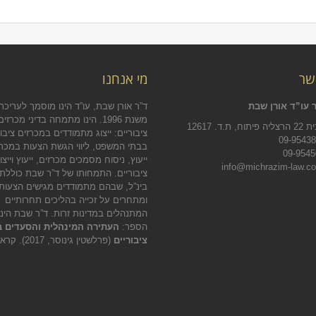
שר
מי אנחנו
 עו”ד אורן שבת
ד”ר אורן שבת, עו”ד הינו מוסמך לעריכת 
משנת 1996. הינו מתמחה בדיני מכרזים
.ד. 12617
ציבוריים: ייצוג מתמודדים במכרזים ציבור
בבתי המשפט, ליווי הגשת הצעות במכרז
ייעוץ, ניסוח מסמכים מכרזים, ייעוץ וייצו
ציבוריים. התמחותו של ד”ר שבת כוללת
בינ”ל, שבהם מתמודדים מגישים הצעות
ומתחרים על זכייה בהליכים תחרותיים
המתנהלים במדינות זרות. ד”ר שבת הינ
הספר:
העתירה המינהלית והסעדים ב
ציבוריים
(פרלשטין גינוסר, 2017).
קראו