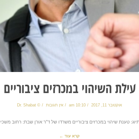
עילת השיהוי במכרזים ציבוריים
אוקטובר 11, 2017
10:10 am
אין תגובות
© Dr. Shabat
: טענת שיהוי במכרזים ציבוריים משרדו של ד”ר אורן שבת: רחוב משכית 22, פינת רח’ יוח
קרא עוד ←