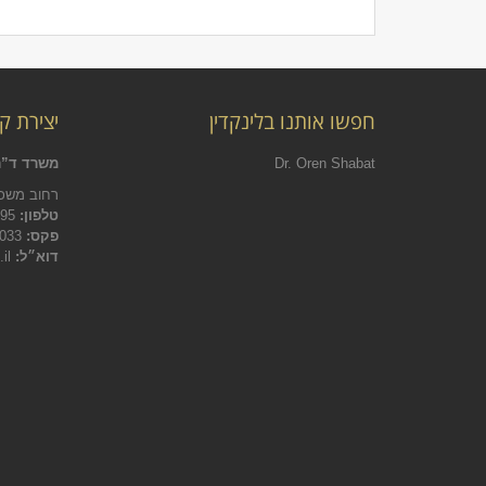
חפשו אותנו בלינקדין
יצירת ק
Dr. Oren Shabat
משרד ד”ר
רחוב משכית 22 הרצליה פיתוח, ת
טלפון:
09-9543895
פקס:
09-9545033
דוא״ל:
info@michrazim-law.co.il