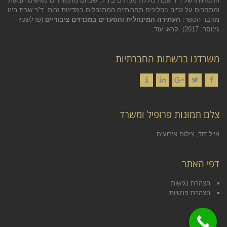
התמחותו של ד”ר שבת כוללת מכרזים בינ”ל, שבהם מתמודדים מגישים הצעות
ומתחרים על זכייה בהליכים תחרותיים המתנהלים במדינות זרות. ד”ר שבת הינו
מחבר הספר:
העתירה המינהלית והסעדים במכרזים ציבוריים
(פרלשטין
גינוסר, 2017).
קראו עוד.
משרדנו ברשתות החברתיות
Contact
LinkedIn
Google+
Twitter
Facebook
צלם תמונות פרופיל ומשרד
אייל דוד, צילום אירועים
דפי האתר
הצהרת נגישות
הצהרת פרטיות