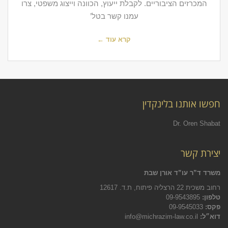
המכרזים הציבוריים. לקבלת ייעוץ, הכוונה וייצוג משפטי, צרו
עמנו קשר בטל’
קרא עוד ←
חפשו אותנו בלינקדין
Dr. Oren Shabat
יצירת קשר
משרד ד”ר עו”ד אורן שבת
רחוב משכית 22 הרצליה פיתוח, ת.ד. 12617
טלפון:
09-9543895
פקס:
09-9545033
דוא״ל:
info@michrazim-law.co.il