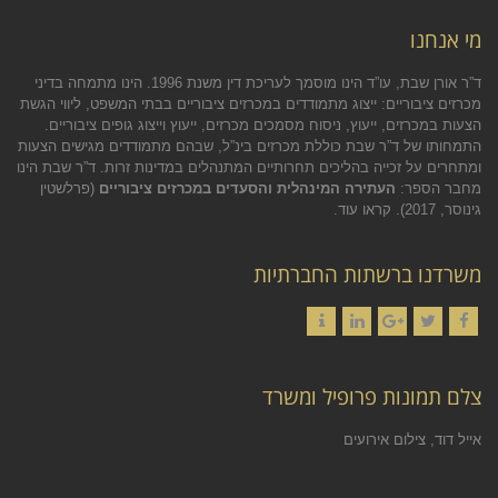
מי אנחנו
ד”ר אורן שבת, עו”ד הינו מוסמך לעריכת דין משנת 1996. הינו מתמחה בדיני
מכרזים ציבוריים: ייצוג מתמודדים במכרזים ציבוריים בבתי המשפט, ליווי הגשת
הצעות במכרזים, ייעוץ, ניסוח מסמכים מכרזים, ייעוץ וייצוג גופים ציבוריים.
התמחותו של ד”ר שבת כוללת מכרזים בינ”ל, שבהם מתמודדים מגישים הצעות
ומתחרים על זכייה בהליכים תחרותיים המתנהלים במדינות זרות. ד”ר שבת הינו
מחבר הספר:
העתירה המינהלית והסעדים במכרזים ציבוריים
(פרלשטין
גינוסר, 2017).
קראו עוד.
משרדנו ברשתות החברתיות
Contact
LinkedIn
Google+
Twitter
Facebook
צלם תמונות פרופיל ומשרד
אייל דוד, צילום אירועים