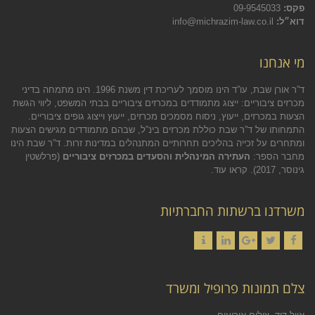
פקס:
09-9545033
דוא״ל:
info@michrazim-law.co.il
מי אנחנו
ד”ר אורן שבת, עו”ד הינו מוסמך לעריכת דין משנת 1996. הינו מתמחה בדיני
מכרזים ציבוריים: ייצוג מתמודדים במכרזים ציבוריים בבתי המשפט, ליווי הגשת
הצעות במכרזים, ייעוץ, ניסוח מסמכים מכרזים, ייעוץ וייצוג גופים ציבוריים.
התמחותו של ד”ר שבת כוללת מכרזים בינ”ל, שבהם מתמודדים מגישים הצעות
ומתחרים על זכייה בהליכים תחרותיים המתנהלים במדינות זרות. ד”ר שבת הינו
מחבר הספר:
העתירה המינהלית והסעדים במכרזים ציבוריים
(פרלשטין
גינוסר, 2017).
קראו עוד.
משרדנו ברשתות החברתיות
Contact
LinkedIn
Google+
Twitter
Facebook
צלם תמונות פרופיל ומשרד