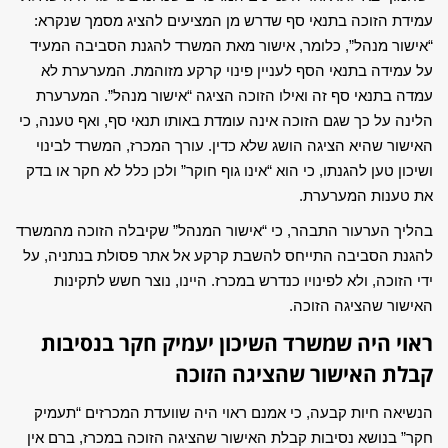
עמידת הזוכה בתנאי סף שדרש מן המציעים להציג מסמך שנקרא:
“אישור מנהל”, כלומר, אישור מאת המשרד להגנת הסביבה המעיד
על עמידה בתנאי הסף לעניין פינוי קרקע מזוהמת. המערערת לא
עמדה בתנאי סף זה ואילו הזוכה הציגה “אישור מנהל”. המערערת
הלינה על כך שגם הזוכה אינה עומדת באותו תנאי סף, ואף טענה, כי
האישור שהיא הציגה הושג שלא כדין. עורך המכרז, המשרד לבינוי
ושיכון טען להגנתו, כי הוא “אינו גוף חוקר” ולכן כלל לא חקר או בדק
את טענות המערערת.
בהליך הערעור התבהר, כי “אישור המנהל” שקיבלה הזוכה מהמשרד
להגנת הסביבה התייחס להשבת קרקע אל אתר פסולת בנתניה, על
ידי הזוכה, ולא לפינויו כנדרש במכרז. היינו, נוצר חשש לתקינות
האישור שהציגה הזוכה.
ראוי היה שמשרד השיכון יעמיק חקר בנסיבות
קבלת האישור שהציגה הזוכה
הנשיאה חיות קבעה, כי אמנם ראוי היה שוועדת המכרזים “תעמיק
חקר” בנושא נסיבות קבלת האישור שהציגה הזוכה במכרז, ברם אין