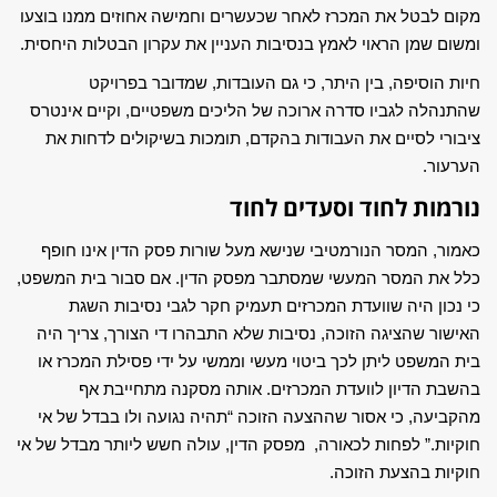
מקום לבטל את המכרז לאחר שכעשרים וחמישה אחוזים ממנו בוצעו
ומשום שמן הראוי לאמץ בנסיבות העניין את עקרון הבטלות היחסית.
חיות הוסיפה, בין היתר, כי גם העובדות, שמדובר בפרויקט
שהתנהלה לגביו סדרה ארוכה של הליכים משפטיים, וקיים אינטרס
ציבורי לסיים את העבודות בהקדם, תומכות בשיקולים לדחות את
הערעור.
נורמות לחוד וסעדים לחוד
כאמור, המסר הנורמטיבי שנישא מעל שורות פסק הדין אינו חופף
כלל את המסר המעשי שמסתבר מפסק הדין. אם סבור בית המשפט,
כי נכון היה שוועדת המכרזים תעמיק חקר לגבי נסיבות השגת
האישור שהציגה הזוכה, נסיבות שלא התבהרו די הצורך, צריך היה
בית המשפט ליתן לכך ביטוי מעשי וממשי על ידי פסילת המכרז או
בהשבת הדיון לוועדת המכרזים. אותה מסקנה מתחייבת אף
מהקביעה, כי אסור שההצעה הזוכה “תהיה נגועה ולו בבדל של אי
חוקיות.” לפחות לכאורה, מפסק הדין, עולה חשש ליותר מבדל של אי
חוקיות בהצעת הזוכה.