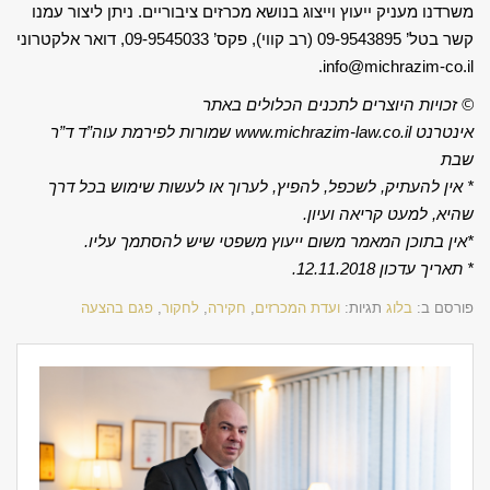
משרדנו מעניק ייעוץ וייצוג בנושא מכרזים ציבוריים. ניתן ליצור עמנו
קשר בטל’ 09-9543895 (רב קווי), פקס’ 09-9545033, דואר אלקטרוני
info@michrazim-co.il.
© זכויות היוצרים לתכנים הכלולים באתר
אינטרנט
www.michrazim-law.co.il
שמורות לפירמת עוה”ד ד”ר
שבת
*
אין להעתיק, לשכפל, להפיץ, לערוך או לעשות שימוש בכל דרך
שהיא, למעט קריאה ועיון
.
*
אין בתוכן המאמר משום ייעוץ משפטי שיש להסתמך עליו
.
*
תאריך עדכון 12.11.2018.
פורסם ב:
בלוג
תגיות:
ועדת המכרזים
,
חקירה
,
לחקור
,
פגם בהצעה