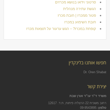
סרטוני וידאו בנושא מכרזים
הגשת עתירה מנהלית
פטור ממכרז | חובת מכרז
חובת השימוע במכרז
קופחת במכרז? – הגש ערעור על תוצאות מכרז
חפשו אותנו בלינקדין
Dr. Oren Shabat
יצירת קשר
משרד ד”ר עו”ד אורן שבת
רחוב משכית 22 הרצליה פיתוח, ת.ד. 12617
טלפון:
09-9543895