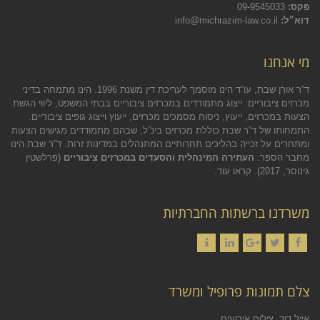
פקס:
09-9545033
דוא״ל:
info@michrazim-law.co.il
מי אנחנו
ד”ר אורן שבת, עו”ד הינו מוסמך לעריכת דין משנת 1996. הינו מתמחה בדיני
מכרזים ציבוריים: ייצוג מתמודדים במכרזים ציבוריים בבתי המשפט, ליווי הגשת
הצעות במכרזים, ייעוץ, ניסוח מסמכים מכרזים, ייעוץ וייצוג גופים ציבוריים.
התמחותו של ד”ר שבת כוללת מכרזים בינ”ל, שבהם מתמודדים מגישים הצעות
ומתחרים על זכייה בהליכים תחרותיים המתנהלים במדינות זרות. ד”ר שבת הינו
מחבר הספר:
העתירה המינהלית והסעדים במכרזים ציבוריים
(פרלשטין
גינוסר, 2017).
קראו עוד.
משרדנו ברשתות החברתיות
Contact
LinkedIn
Google+
Twitter
Facebook
צלם תמונות פרופיל ומשרד
אייל דוד, צילום אירועים