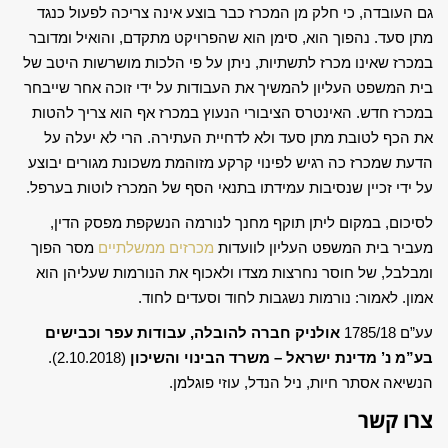
גם העובדה, כי חלק מן המכרז כבר בוצע אינה צריכה לפעול כנגד
מתן סעד. נהפוך הוא, סימן הוא שהפרויקט מתקדם, והואיל ומדובר
במכרז שאינו מכרז לתשתיות, ניתן על פי הלכות מושרשות היטב של
בית המשפט העליון להמשיך את העבודות על ידי זוכה אחר שייבחר
במכרז חדש. האינטרס הציבורי הנעוץ במכרז אף הוא צריך להטות
את הכף לטובת מתן סעד ולא לדחיית העתירה. הרי לא יעלה על
הדעת שמכרז כה רגיש לפינוי קרקע מזוהמת משכונת מגורים יבוצע
על ידי זכיין שנסיבות עמידתו בתנאי הסף של המכרז לוטות בערפל.
לסיכום, במקום ליתן תוקף מחנך לנורמה הנשקפת מפסק הדין,
מעביר בית המשפט העליון לוועדות
מכרזים ממשלתיים
מסר הפוך
ומבלבל, של חוסר נחרצות מצדו ולאכוף את הנורמות שעליהן הוא
אמון. לאמור: נורמות נשגבות לחוד וסעדים לחוד.
עע”ם 1785/18
אולניק חברה להובלה, עבודות עפר וכבישים
בע”מ נ’ מדינת ישראל – משרד הבינוי והשיכון
(2.10.2018).
הנשיאה אסתר חיות, ניל הנדל, עוזי פוגלמן.
צרו קשר