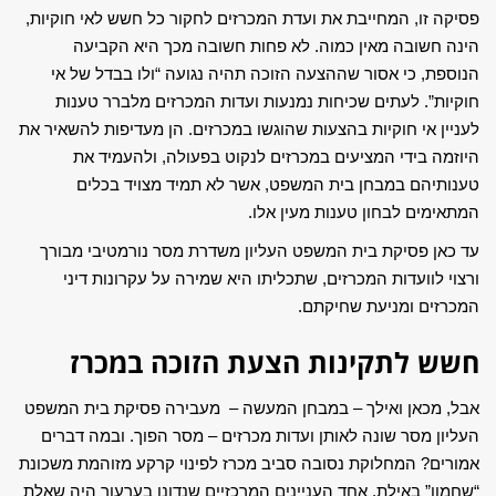
פסיקה זו, המחייבת את ועדת המכרזים לחקור כל חשש לאי חוקיות,
הינה חשובה מאין כמוה. לא פחות חשובה מכך היא הקביעה
הנוספת, כי אסור שההצעה הזוכה תהיה נגועה “ולו בבדל של אי
חוקיות”. לעתים שכיחות נמנעות ועדות המכרזים מלברר טענות
לעניין אי חוקיות בהצעות שהוגשו במכרזים. הן מעדיפות להשאיר את
היוזמה בידי המציעים במכרזים לנקוט בפעולה, ולהעמיד את
טענותיהם במבחן בית המשפט, אשר לא תמיד מצויד בכלים
המתאימים לבחון טענות מעין אלו.
עד כאן פסיקת בית המשפט העליון משדרת מסר נורמטיבי מבורך
ורצוי לוועדות המכרזים, שתכליתו היא שמירה על עקרונות דיני
המכרזים ומניעת שחיקתם.
חשש לתקינות הצעת הזוכה במכרז
אבל, מכאן ואילך – במבחן המעשה – מעבירה פסיקת בית המשפט
העליון מסר שונה לאותן ועדות מכרזים – מסר הפוך. ובמה דברים
אמורים? המחלוקת נסובה סביב מכרז לפינוי קרקע מזוהמת משכונת
“שחמון” באילת. אחד העניינים המרכזיים שנדונו בערעור היה שאלת