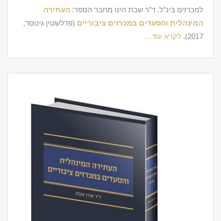
למכרזים בינ”ל. ד”ר שבת הינו מחבר הספר:
העתירה
המינהלית והסעדים במכרזים ציבוריים
(פרלשטין גינוסר,
2017).
לקרא עוד…