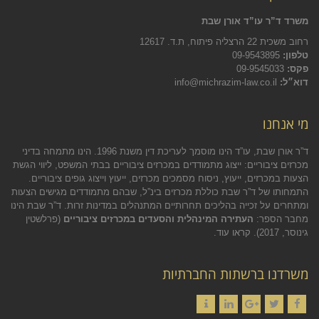
משרד ד”ר עו”ד אורן שבת
רחוב משכית 22 הרצליה פיתוח, ת.ד. 12617
טלפון:
09-9543895
פקס:
09-9545033
דוא״ל:
info@michrazim-law.co.il
מי אנחנו
ד”ר אורן שבת, עו”ד הינו מוסמך לעריכת דין משנת 1996. הינו מתמחה בדיני
מכרזים ציבוריים: ייצוג מתמודדים במכרזים ציבוריים בבתי המשפט, ליווי הגשת
הצעות במכרזים, ייעוץ, ניסוח מסמכים מכרזים, ייעוץ וייצוג גופים ציבוריים.
התמחותו של ד”ר שבת כוללת מכרזים בינ”ל, שבהם מתמודדים מגישים הצעות
ומתחרים על זכייה בהליכים תחרותיים המתנהלים במדינות זרות. ד”ר שבת הינו
מחבר הספר:
העתירה המינהלית והסעדים במכרזים ציבוריים
(פרלשטין
גינוסר, 2017).
קראו עוד.
משרדנו ברשתות החברתיות