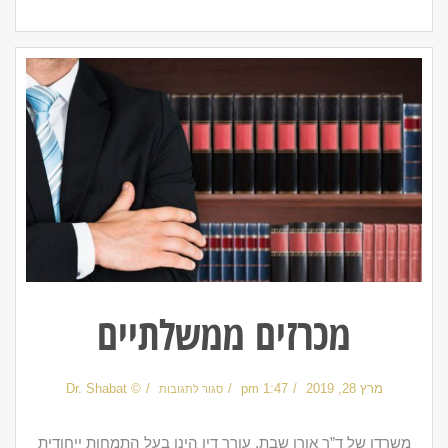
מכרזים ממשלתיים
על
מרץ 28, 2019
1:47 pm
© Dr. Shabat
מכרזים
סגור לתגובות
ממשלתיים
משרדו של ד”ר אורן שבת, עורך דין הינו בעל התמחות ייחודית